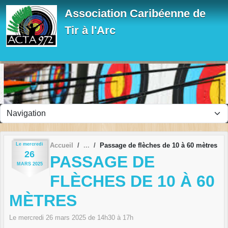
Panneau de gestion des cookies
Association Caribéenne de
Tir à l'Arc
Le
mercredi
Accueil
Passage de flèches de 10 à 60 mètres
26
PASSAGE DE
MARS
2025
FLÈCHES DE 10 À 60
MÈTRES
Le
mercredi
26
mars
2025
de 14h30 à 17h