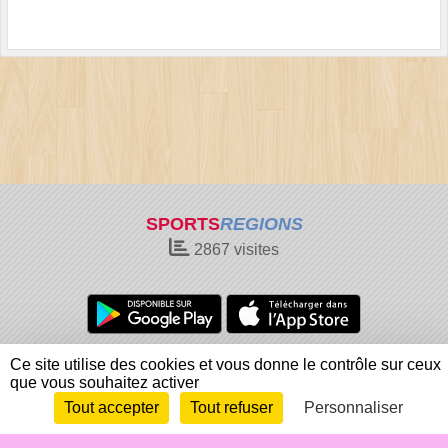
SPORTS
REGIONS
2867
visites
Charte cookies
Gestion des cookies
Ce site utilise des cookies et vous donne le contrôle sur ceux
que vous souhaitez activer
Informations légales
Signaler un contenu inapproprié
Tout accepter
Tout refuser
Personnaliser
Envie de participer ?
Connexion