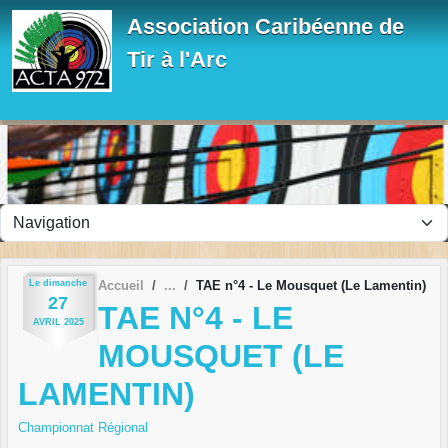
Panneau de gestion des cookies
Association Caribéenne de
Tir à l'Arc
Le
dimanche
Accueil
TAE n°4 - Le Mousquet (Le Lamentin)
27
TAE N°4 - LE
AVRIL
2025
MOUSQUET (LE
LAMENTIN)
Championnat Régional