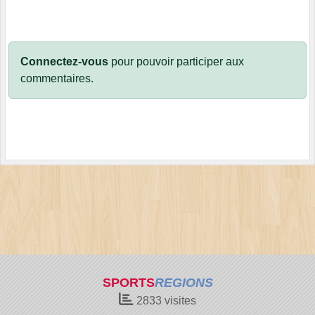
Connectez-vous
pour pouvoir participer aux
commentaires.
SPORTS
REGIONS
2833
visites